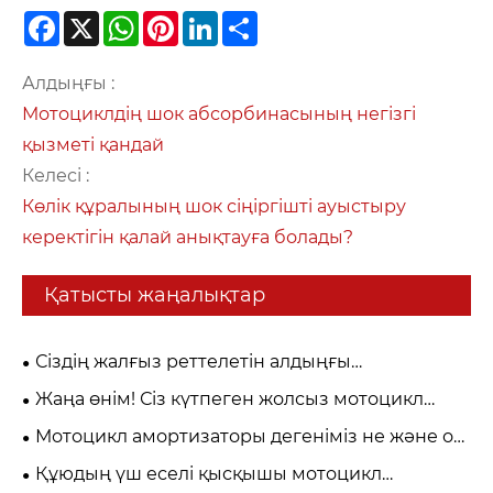
Facebook
X
WhatsApp
Pinterest
LinkedIn
Share
Алдыңғы :
Мотоциклдің шок абсорбинасының негізгі
қызметі қандай
Келесі :
Көлік құралының шок сіңіргішті ауыстыру
керектігін қалай анықтауға болады?
Қатысты жаңалықтар
Сіздің жалғыз реттелетін алдыңғы
шанышқыңыз сыртқы немесе ішкі саяхатты
Жаңа өнім! Сіз күтпеген жолсыз мотоцикл
реттеуді ұсына ма?
амортизаторы осында!
Мотоцикл амортизаторы дегеніміз не және ол
айдау жайлылығы мен қауіпсіздігі үшін неліктен
Құюдың үш еселі қысқышы мотоцикл
маңызды?