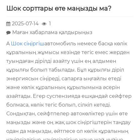
Шок сорттары өте маңызды ма?
2025-07-14
1
Маған хабарлама қалдырыңыз
A
Шок сіңіргіш
автомобиль немесе басқа көлік
құралының жұмысы кезінде тегіс емес жерден
туындаған дірілді азайту үшін ең алдымен
құрылғы болып табылады. Бұл құрылғы діріл
энергиясын сіңіреді, сапарға ыңғайлы етеді
және көлік құралының құрылымына әсерін
азайтады. Егер суспензияда ешқандай сейфтер
болмаса, көлік тегіс болып, сілкіп кетеді.
Сондықтан, сейфтпелер автокөліктер үшін өте
маңызды және оң жақ шок сіңіргіштерін таңдау
одан да маңызды, әйтпесе ол көлік құралының
қауіпсіздігіне, қауіпсіздігіне және жай-күйіне