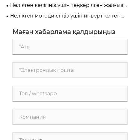
өнімділігін қалай жақсартады?
Неліктен көлігіңіз үшін төңкерілген жалғыз
реттелетін суспензияны таңдадыңыз?
Неліктен мотоцикліңіз үшін инверттелген
жалғыз реттелетін алдыңғы шанышқыны
таңдайсыз?
Маған хабарлама қалдырыңыз