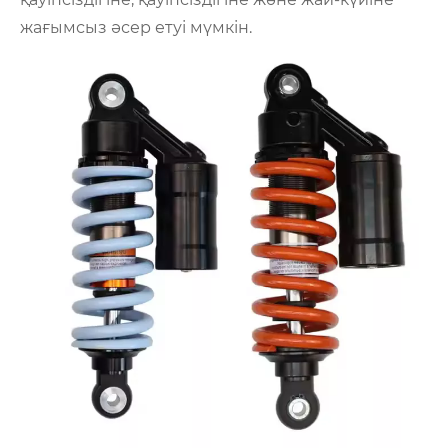
жағымсыз әсер етуі мүмкін.