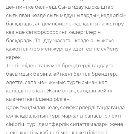
демпингке бөлінеді. Сығымдау қысқыштар
сығылған кезде сығымдаушылардың кедергісін
басқарады, ал демпфирленуді қалпына келтіру
кезінде сепсорссорсинг кедергілерін
басқарады. Таңдау жасаған кезде оны жеке
қажеттіліктер мен жүргізу әдеттеріне сүйену
керек.
Төртіншіден, танымал брендтерді таңдауға
басымдық беріңіз, өйткені белгілі брендтер,
әдетте, сапа мен жұмыс тұрғысынан көп
кепілдіктер көп. Және оның сатудан кейінгі
қызметі кепілдендірілген.
Қорытындылай келе, сейфкерлерді таңдағанда,
көлік құралының түрі, маркалы сапасы, сілекті
сіңіргіш түрі, демпферлік сипаттамалары және
жеке жүргізу қабілеті мен қажеттіліктері