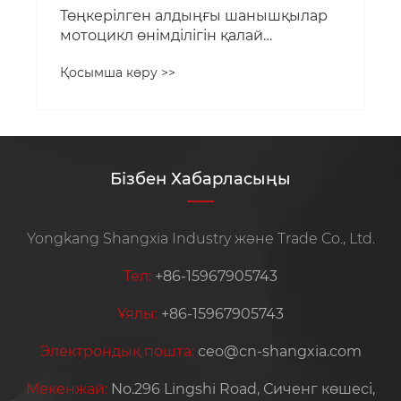
Төңкерілген алдыңғы шанышқылар
мотоцикл өнімділігін қалай
жақсартады
Қосымша көру >>
Бізбен Хабарласыңы
Yongkang Shangxia Industry және Trade Co., Ltd.
Тел:
+86-15967905743
Ұялы:
+86-15967905743
Электрондық пошта:
ceo@cn-shangxia.com
Мекенжай:
No.296 Lingshi Road, Сиченг көшесі,