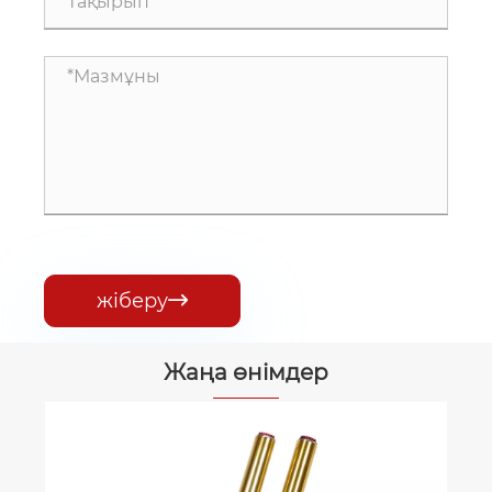
жіберу

Жаңа өнімдер