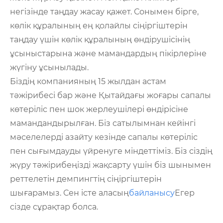
негізінде таңдау жасау қажет. Сонымен бірге,
көлік құралының ең қолайлы сіңіргіштерін
таңдау үшін көлік құралының өндірушісінің
ұсыныстарына және мамандардың пікірлеріне
жүгіну ұсынылады.
Біздің компанияның 15 жылдан астам
тәжірибесі бар және Қытайдағы жоғары сапалы
көтеріліс пен шок жерлеушілері өндірісіне
мамандандырылған. Біз сатылымнан кейінгі
мәселелерді азайту кезінде сапалы көтеріліс
пен сығымдауды үйренуге міндеттіміз. Біз сіздің
жүру тәжірибеңізді жақсарту үшін біз шынымен
реттелетін демпингтің сіңіргіштерін
шығарамыз. Сен істе аласың
байланысу
Егер
сізде сұрақтар болса.