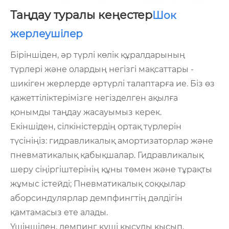
Таңдау туралы кеңестер
Шок
жерлеушілер
Біріншіден, әр түрлі көлік құралдарының
түрлері және олардың негізгі мақсаттары -
шикіген жерлерде әртүрлі талаптарға ие. Біз өз
қажеттіліктерімізге негізделген ақылға
қонымды таңдау жасауымыз керек.
Екіншіден, сілкіністердің ортақ түрлерін
түсініңіз: гидравликалық амортизаторлар және
пневматикалық қабықшалар. Гидравликалық
шеру сіңіргіштерінің құны төмен және тұрақты
жұмыс істейді; Пневматикалық соққылар
аборсиндулярлар демпфингтің дәлдігін
қамтамасыз ете алады.
Үшіншіден, демпинг күші қысуды қысып,