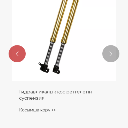


Гидравликалық қос реттелетін
суспензия
Қосымша көру >>