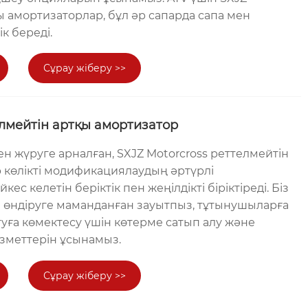
ы амортизаторлар, бұл әр сапарда сапа мен
ік береді.
Сұрау жіберу >>
лмейтін артқы амортизатор
н жүруге арналған, SXJZ Motorcross реттелмейтін
 көлікті модификациялаудың әртүрлі
йкес келетін беріктік пен жеңілдікті біріктіреді. Біз
 өндіруге маманданған зауытпыз, тұтынушыларға
ға көмектесу үшін көтерме сатып алу және
зметтерін ұсынамыз.
Сұрау жіберу >>