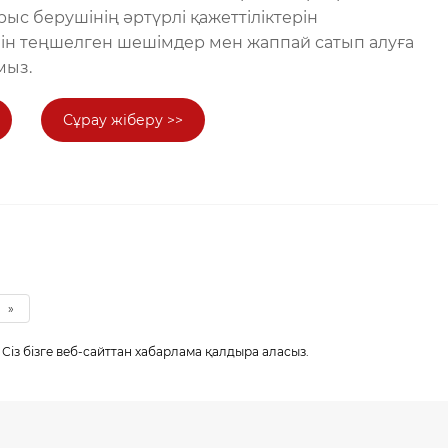
рыс берушінің әртүрлі қажеттіліктерін
ін теңшелген шешімдер мен жаппай сатып алуға
мыз.
Сұрау жіберу >>
»
Сіз бізге веб-сайттан хабарлама қалдыра аласыз.