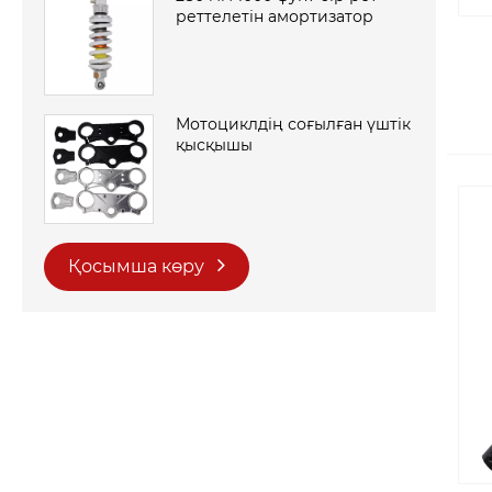
реттелетін амортизатор
Мотоциклдің соғылған үштік
қысқышы
Қосымша көру