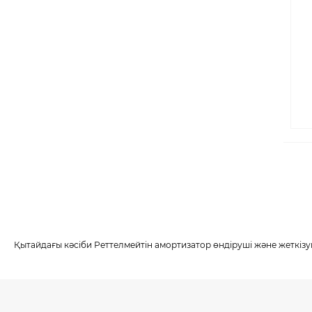
Қытайдағы кәсіби Реттелмейтін амортизатор өндіруші және жеткізуш