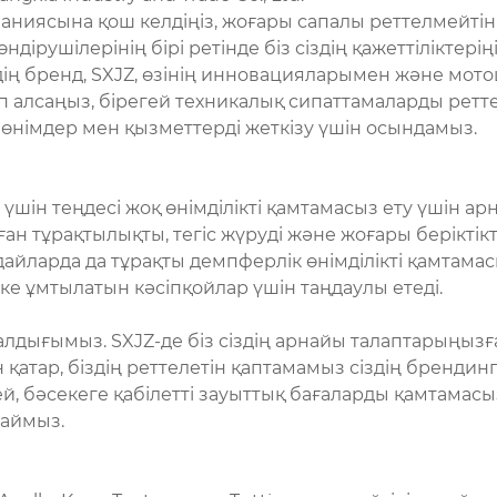
омпаниясына қош келдіңіз, жоғары сапалы реттелмейті
ірушілерінің бірі ретінде біз сіздің қажеттіліктер
ің бренд, SXJZ, өзінің инновацияларымен және мот
 алсаңыз, бірегей техникалық сипаттамаларды реттей
е өнімдер мен қызметтерді жеткізу үшін осындамыз.
үшін теңдесі жоқ өнімділікті қамтамасыз ету үшін ар
н тұрақтылықты, тегіс жүруді және жоғары беріктікт
йларда да тұрақты демпферлік өнімділікті қамтамасы
ке ұмтылатын кәсіпқойлар үшін таңдаулы етеді.
далдығымыз. SXJZ-де біз сіздің арнайы талаптарыңы
 қатар, біздің реттелетін қаптамамыз сіздің брендин
ей, бәсекеге қабілетті зауыттық бағаларды қамтамасыз
саймыз.