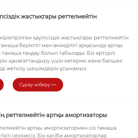
уіпсіздік жастықтары реттелмейтін
ріктірілген қауіпсіздік жастықтары реттелмейтін
маша беріктігі мен өнімділігі арқасында артқы
 тамаша таңдау болып табылады. Біз әртүрлі
ерін қанағаттандыру үшін көтерме және бөлшек
мді жеткізу шешімдерін ұсынамыз.
Сұрау жіберу >>
ің реттелмейтін артқы амортизаторы
ттелмейтін артқы амортизатормен сіз тамаша
стікті сезінесіз. Біз кәсіби амортизаторлар