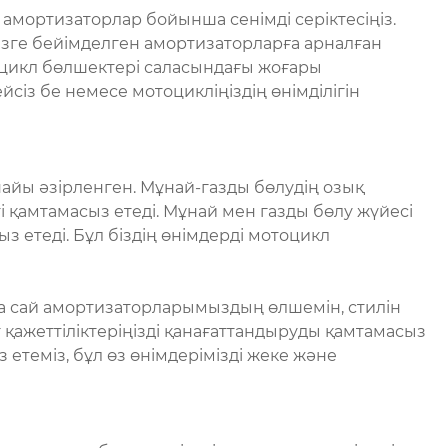
н амортизаторлар бойынша сенімді серіктесіңіз.
іңізге бейімделген амортизаторларға арналған
оцикл бөлшектері саласындағы жоғары
сіз бе немесе мотоцикліңіздің өнімділігін
найы әзірленген. Мұнай-газды бөлудің озық
і қамтамасыз етеді. Мұнай мен газды бөлу жүйесі
з етеді. Бұл біздің өнімдерді мотоцикл
зға сай амортизаторларымыздың өлшемін, стилін
г қажеттіліктеріңізді қанағаттандыруды қамтамасыз
 етеміз, бұл өз өнімдерімізді жеке және