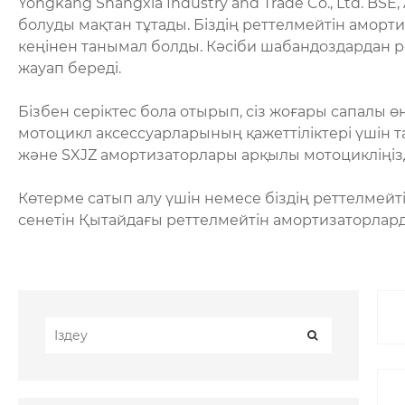
Yongkang Shangxia Industry and Trade Co., Ltd. BSE
болуды мақтан тұтады. Біздің реттелмейтін аморт
кеңінен танымал болды. Кәсіби шабандоздардан р
жауап береді.
Бізбен серіктес бола отырып, сіз жоғары сапалы ө
мотоцикл аксессуарларының қажеттіліктері үшін т
және SXJZ амортизаторлары арқылы мотоцикліңізд
Көтерме сатып алу үшін немесе біздің реттелмейті
сенетін Қытайдағы реттелмейтін амортизаторларды 