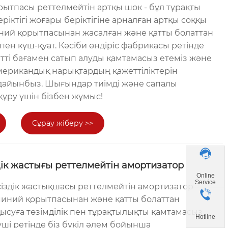
ытпасы реттелмейтін артқы шок - бұл тұрақты
еріктігі жоғары беріктігіне арналған артқы соққы
иний қорытпасынан жасалған және қатты болаттан
 пен күш-қуат. Кәсіби өндіріс фабрикасы ретінде
етті бағамен сатып алуды қамтамасыз етеміз және
ерикандық нарықтардың қажеттіліктерін
дайынбыз. Шығындар тиімді және сапалы
 құру үшін бізбен жұмыс!
Сұрау жіберу >>
дік жастығы реттелмейтін амортизатор
Online
Service
сіздік жастықшасы реттелмейтін амортизатор
миний қорытпасынан және қатты болаттан
қысуға төзімділік пен тұрақтылықты қамтамасыз
Hotline
руші ретінде біз бүкіл әлем бойынша