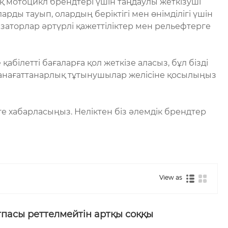
йлық мотоцикл брендтері үшін таңдаулы жеткізуші
ды тауып, олардың беріктігі мен өнімділігі үшін
аторлар әртүрлі қажеттіліктер мен рельефтерге
білетті бағаларға қол жеткізе аласыз, бұл бізді
н қанағаттанарлық тұтынушылар желісіне қосылыңыз
ге хабарласыңыз. Неліктен біз әлемдік брендтер
View as
асы реттелмейтін артқы соққы