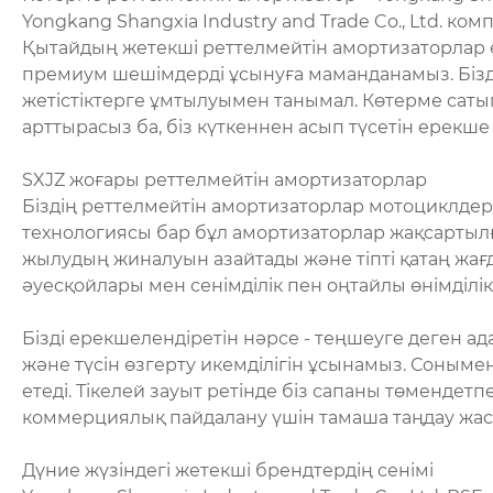
Yongkang Shangxia Industry and Trade Co., Ltd. к
Қытайдың жетекші реттелмейтін амортизаторлар өнд
премиум шешімдерді ұсынуға маманданамыз. Бізд
жетістіктерге ұмтылуымен танымал. Көтерме сатып
арттырасыз ба, біз күткеннен асып түсетін ерекш
SXJZ жоғары реттелмейтін амортизаторлар
Біздің реттелмейтін амортизаторлар мотоциклдер 
технологиясы бар бұл амортизаторлар жақсартылға
жылудың жиналуын азайтады және тіпті қатаң жағда
әуесқойлары мен сенімділік пен оңтайлы өнімділік
Бізді ерекшелендіретін нәрсе - теңшеуге деген а
және түсін өзгерту икемділігін ұсынамыз. Сонымен
етеді. Тікелей зауыт ретінде біз сапаны төмендетп
коммерциялық пайдалану үшін тамаша таңдау жа
Дүние жүзіндегі жетекші брендтердің сенімі