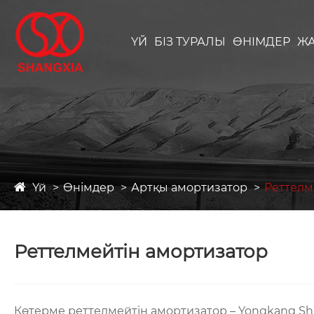
ҮЙ
БІЗ ТУРАЛЫ
ӨНІМДЕР
Ж
Үй
Өнімдер
Артқы амортизатор
Реттелм
Реттелмейтін амортизатор
Көтерме реттелмейтін амортизатор – Yongkang Shang