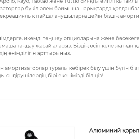
, Apollo, Kayo, Taotao және Tuttio сияқты әйгілі қыта
изаторлар бүкіл әлем бойынша нарықтарда қолданбалар
екреациялық пайдаланушыларға дейін біздің амортиз
німдерге, икемді теңшеу опцияларына және бәсекеге қа
амаша таңдау жасай аласыз. Біздің өсіп келе жатқа
ің өнімділігін арттырыңыз.
н амортизаторлар туралы көбірек білу үшін бүгін біз
өндірушілердің бірі екенімізді біліңіз!
Алюминий қорытп