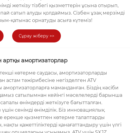
мді жеткізу тізбегі қызметтерін ұсына отырып,
пай сатып алуды қолдаймыз. Сізбен ұзақ мерзімді
ым-қатынас орнатуды асыға күтеміз!
Сұрау жіберу >>
н артқы амортизаторлар
текші көтерме саудасы, амортизаторларды
ан астам тәжірибесіне негізделген ATV
ы амортизаторларға маманданған. Біздің кәсіби
дамыз сатылымнан кейінгі мәселелерді барынша
сапалы өнімдерді жеткізуге бағытталған.
шін сенімді өнімділік. Біз инновациялық
 ерекше қызметпен көтерме талаптарды
 нақты қажеттіліктерді қанағаттандыру үшін үлгі
шеу опцияларын ұсынамыз. ATV үшін SXJZ