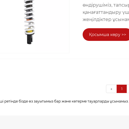
өндірушіміз, тапсы
қанағаттандыру үш
жеңілдіктер ұсына
Қосымша көру >>
«
1
і ретінде бізде өз зауытымыз бар және көтерме тауарларды ұсынамыз. 