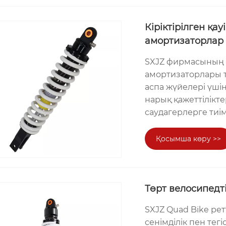
Кіріктірілген қа
амортизаторлар
SXJZ фирмасының кі
амортизаторлары та
аспа жүйелері үшін
нарық қажеттілікт
саудагерлерге тиі
Қосымша көру >>
Төрт велосипедт
SXJZ Quad Bike ре
сенімділік пен тегі