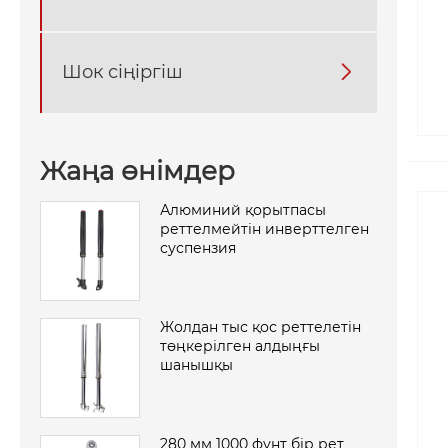
Шок сіңіргіш

Жаңа өнімдер
Алюминий қорытпасы
реттелмейтін инверттелген
суспензия
Жолдан тыс қос реттелетін
төңкерілген алдыңғы
шанышқы
280 мм 1000 фунт бір рет