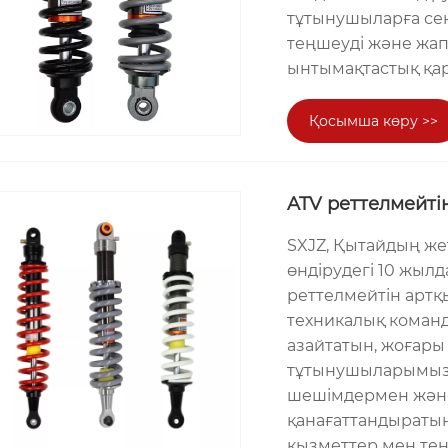
тұтынушыларға сені
теңшеуді және жап
ынтымақтастық қар
Қосымша көру >>
ATV реттелмейті
SXJZ, Қытайдың же
өндірудегі 10 жылд
реттелмейтін артқ
техникалық коман
азайтатын, жоғары 
тұтынушыларымыз ү
шешімдермен және
қанағаттандыратын,
қызметтер мен тең