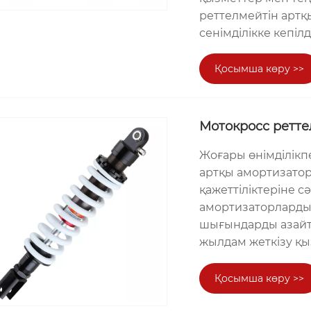
реттелмейтін артқ
сенімділікке кепілд
Қосымша көру >>
Мотокросс ретте
Жоғары өнімділікпе
артқы амортизатор
қажеттіліктеріне сә
амортизаторларды
шығындарды азайту
жылдам жеткізу қы
Қосымша көру >>