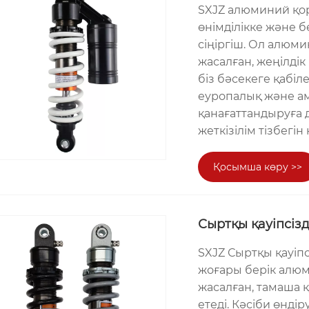
SXJZ алюминий қор
өнімділікке және б
сіңіргіш. Ол алюм
жасалған, жеңілдік
біз бәсекеге қабіл
еуропалық және ам
қанағаттандыруға 
жеткізілім тізбегін
Қосымша көру >>
Сыртқы қауіпсіз
SXJZ Сыртқы қауіп
жоғары берік алю
жасалған, тамаша 
етеді. Кәсіби өнді