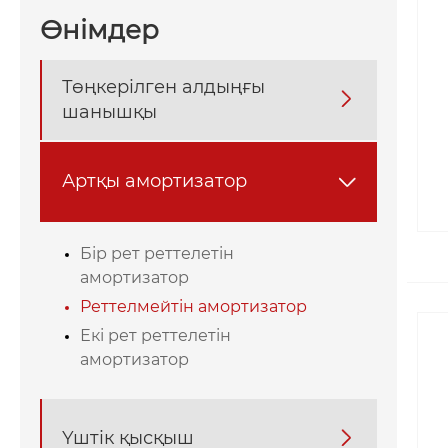
Өнімдер
Төңкерілген алдыңғы

шанышқы
Артқы амортизатор

Бір рет реттелетін
амортизатор
Реттелмейтін амортизатор
Екі рет реттелетін
амортизатор
Үштік қысқыш
