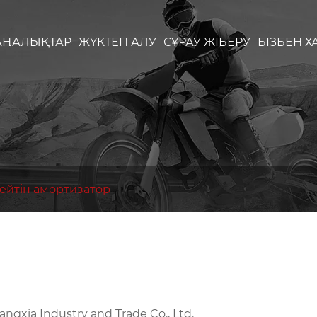
АҢАЛЫҚТАР
ЖҮКТЕП АЛУ
СҰРАУ ЖІБЕРУ
БІЗБЕН 
ейтін амортизатор
xia Industry and Trade Co., Ltd.