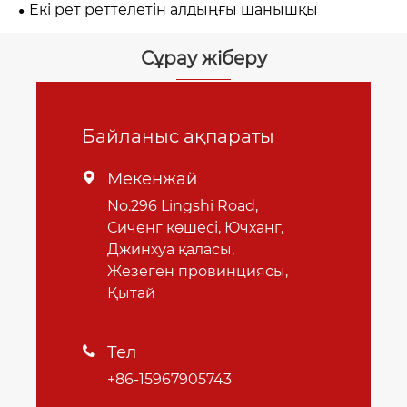
Екі рет реттелетін алдыңғы шанышқы
Сұрау жіберу
Байланыс ақпараты
Мекенжай

No.296 Lingshi Road,
Сиченг көшесі, Ючханг,
Джинхуа қаласы,
Жезеген провинциясы,
Қытай
Тел

+86-15967905743