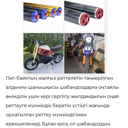
Пит-байктың жалғыз реттелетін төңкерілген
алдыңғы шанышқысы шабандоздарға оңтайлы
өнімділік үшін кері серпілу жылдамдығын оңай
реттеуге мүмкіндік беретін үстіңгі жағында
орнатылған реттеу мүмкіндігімен
ерекшеленеді. Бұған қоса, ол шабандоздың