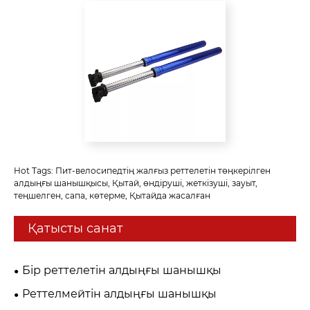
Hot Tags: Пит-велосипедтің жалғыз реттелетін төңкерілген
алдыңғы шанышқысы, Қытай, өндіруші, жеткізуші, зауыт,
теңшелген, сапа, көтерме, Қытайда жасалған
Қатысты санат
Бір реттелетін алдыңғы шанышқы
Реттелмейтін алдыңғы шанышқы