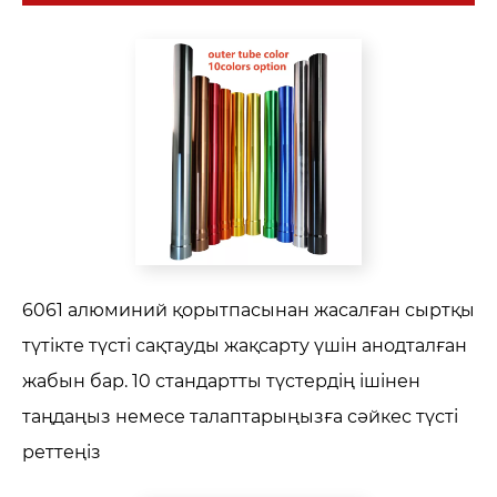
6061 алюминий қорытпасынан жасалған сыртқы
түтікте түсті сақтауды жақсарту үшін анодталған
жабын бар. 10 стандартты түстердің ішінен
таңдаңыз немесе талаптарыңызға сәйкес түсті
реттеңіз