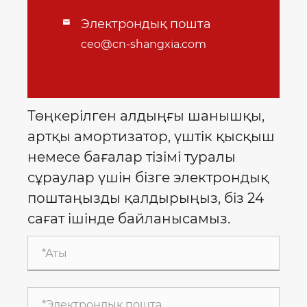
Электрондық пошта

ceo@cn-shangxia.com
Төңкерілген алдыңғы шанышқы,
артқы амортизатор, үштік қысқыш
немесе бағалар тізімі туралы
сұраулар үшін бізге электрондық
поштаңызды қалдырыңыз, біз 24
сағат ішінде байланысамыз.