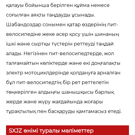
қалауы бойынша берілген құйма немесе
соғылған аяқты таңдауды ұсынады.
Шабандоздар сонымен қатар өздерінің пит-
велосипедіне жеке әсер қосу үшін шинаның
ішкі және сыртқы түстерін реттеуді таңдай
алады. Негізінен пит-велосипедтерде, жол
талғамайтын көліктерде және екі доңғалақты
электр мотоциклдерінде қолдануға арналған
бұл пит-велосипедтің бір рет реттелетін
төңкерілген алдыңғы шанышқысы барлық
жерде және жүру жағдайында жоғары
тұрақтылық пен басқаруды қамтамасыз етеді.
SXJZ өнімі туралы мәліметтер