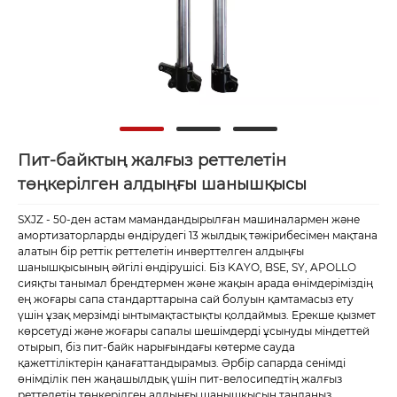
Пит-байктың жалғыз реттелетін
төңкерілген алдыңғы шанышқысы
SXJZ - 50-ден астам мамандандырылған машиналармен және
амортизаторларды өндірудегі 13 жылдық тәжірибесімен мақтана
алатын бір реттік реттелетін инверттелген алдыңғы
шанышқысының әйгілі өндірушісі. Біз KAYO, BSE, SY, APOLLO
сияқты танымал брендтермен және жақын арада өнімдеріміздің
ең жоғары сапа стандарттарына сай болуын қамтамасыз ету
үшін ұзақ мерзімді ынтымақтастықты қолдаймыз. Ерекше қызмет
көрсетуді және жоғары сапалы шешімдерді ұсынуды міндеттей
отырып, біз пит-байк нарығындағы көтерме сауда
қажеттіліктерін қанағаттандырамыз. Әрбір сапарда сенімді
өнімділік пен жаңашылдық үшін пит-велосипедтің жалғыз
реттелетін төңкерілген алдыңғы шанышқысын таңдаңыз.