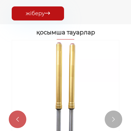
жіберу

қосымша тауарлар

