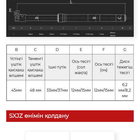
B
C
D
E
F
G
Үстіңгі
Төменгі
Ось тесігі
Диск
үштік
үштік
Ось тесігі
Ішкі түтік
(сол
тежегіш
қысқыш
қысқыш
(оң)
жақта)
тесігі
қ
өлшемі
өлшемі
6,2
45мм
48 мм
33мм/37мм
12мм/15мм
12мм/15мм
мм/8,2
5
мм
SXJZ өнімін қолдану