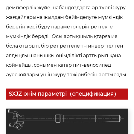
демпферлік жүйе шабандоздарға әр түрлі жүру
жағдайларына жылдам бейімделуге мүмкіндік
беретін кері бұру параметрлерін реттеуге
мүмкіндік береді. Осы артықшылықтарға ие
бола отырып, бір рет реттелетін инверттелген
алдыңғы шанышқы өнімділікті арттырып қана
қоймайды, сонымен қатар пит-велосипед
әуесқойлары үшін жүру тәжірибесін арттырады.
SXJZ өнім параметрі（спецификация）