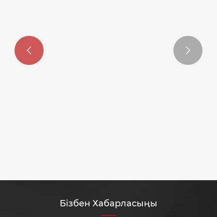


SXJZ амортизаторлар өндірушісі
наурыз айында жыл сайынғы өртке
қарсы жаттығу өткізеді
Қосымша көру >>
Бізбен Хабарласыңы