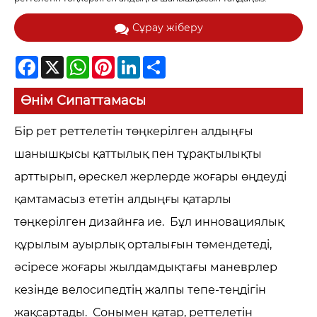
Сұрау жіберу
Facebook
X
WhatsApp
Pinterest
LinkedIn
Share
Өнім Сипаттамасы
Бір рет реттелетін төңкерілген алдыңғы
шанышқысы қаттылық пен тұрақтылықты
арттырып, өрескел жерлерде жоғары өңдеуді
қамтамасыз ететін алдыңғы қатарлы
төңкерілген дизайнға ие. Бұл инновациялық
құрылым ауырлық орталығын төмендетеді,
әсіресе жоғары жылдамдықтағы маневрлер
кезінде велосипедтің жалпы тепе-теңдігін
жақсартады. Сонымен қатар, реттелетін