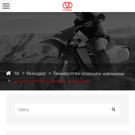
Үй
Өнімдер
Төңкерілген алдыңғы шанышқы
Бір реттелетін алдыңғы шанышқы